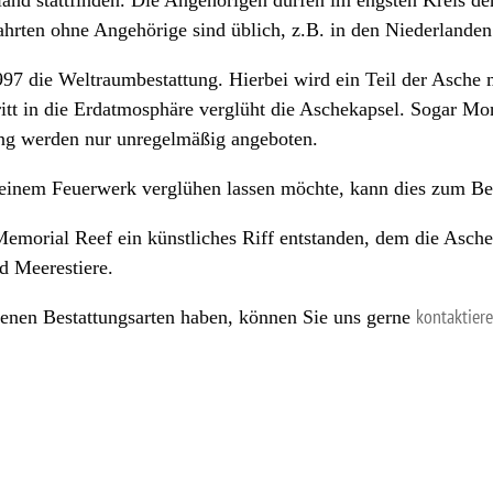
nd stattfinden. Die Angehörigen dürfen im engsten Kreis der
rten ohne Angehörige sind üblich, z.B. in den Niederlanden
1997 die Weltraumbestattung. Hierbei wird ein Teil der Asche 
ritt in die Erdatmosphäre verglüht die Aschekapsel. Sogar M
ng werden nur unregelmäßig angeboten.
einem Feuerwerk verglühen lassen möchte, kann dies zum Bei
Memorial Reef ein künstliches Riff entstanden, dem die Asche
d Meerestiere.
denen Bestattungsarten haben, können Sie uns gerne
kontaktier